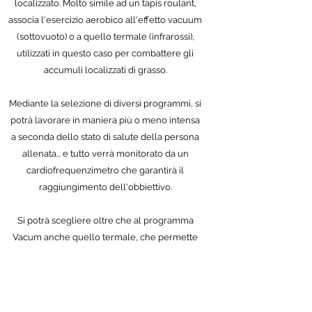
localizzato. Molto simile ad un tapis roulant,
associa l'esercizio aerobico all'effetto vacuum
(sottovuoto) o a quello termale (infrarossi),
utilizzati in questo caso per combattere gli
accumuli localizzati di grasso.
Mediante la selezione di diversi programmi, si
potrà lavorare in maniera più o meno intensa
a seconda dello stato di salute della persona
allenata... e tutto verrà monitorato da un
cardiofrequenzimetro che garantirà il
raggiungimento dell'obbiettivo.
Si potrà scegliere oltre che al programma
Vacum anche quello termale, che permette
tramite l'accensione di lampade ad infrarossi,
un dimagrimento localizzato ed una perdita di
cellulite e di ritenzione idrica nei glutei e
nelle gambe.